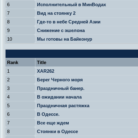
6
Исполнительный в МинВодах
7
Вид на стоянку 2
8
Где-то в небе Средней Азии
9
Снижение с эшелона
10
Мы готовы на Байконур
Rank
Title
1
XAR262
2
Берег Черного моря
3
Праздничный банер.
4
В ожидании начала
5
Праздничная растяжка
6
В Одессе.
7
Все еще ждем
8
Стоянки в Одессе