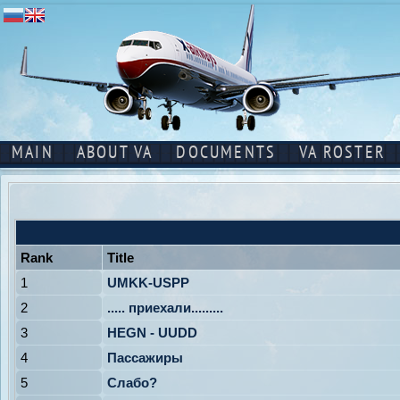
MAIN
ABOUT VA
DOCUMENTS
VA ROSTER
Rank
Title
1
UMKK-USPP
2
..... приехали.........
3
HEGN - UUDD
4
Пассажиры
5
Слабо?