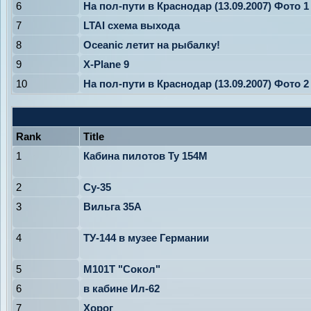
6
На пол-пути в Краснодар (13.09.2007) Фото 1
7
LTAI схема выхода
8
Oceanic летит на рыбалку!
9
X-Plane 9
10
На пол-пути в Краснодар (13.09.2007) Фото 2
Rank
Title
1
Кабина пилотов Ту 154М
2
Су-35
3
Вильга 35А
4
ТУ-144 в музее Германии
5
М101Т "Сокол"
6
в кабине Ил-62
7
Хорог