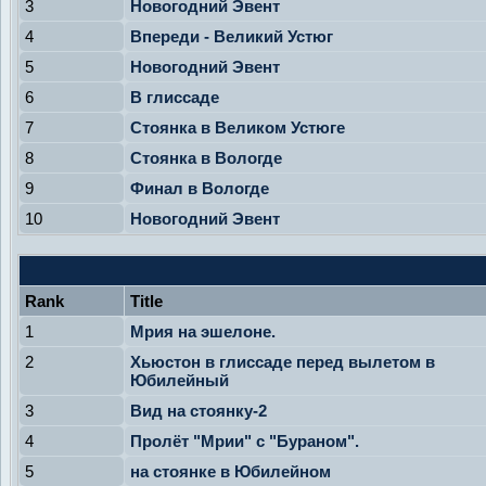
3
Новогодний Эвент
4
Впереди - Великий Устюг
5
Новогодний Эвент
6
В глиссаде
7
Стоянка в Великом Устюге
8
Стоянка в Вологде
9
Финал в Вологде
10
Новогодний Эвент
Rank
Title
1
Мрия на эшелоне.
2
Хьюстон в глиссаде перед вылетом в
Юбилейный
3
Вид на стоянку-2
4
Пролёт "Мрии" с "Бураном".
5
на стоянке в Юбилейном