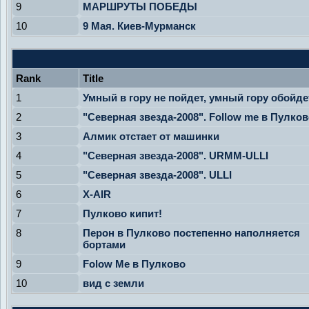
9
МАРШРУТЫ ПОБЕДЫ
10
9 Мая. Киев-Мурманск
Rank
Title
1
Умный в гору не пойдет, умный гору обойде
2
"Северная звезда-2008". Follow me в Пулков
3
Алмик отстает от машинки
4
"Северная звезда-2008". URMM-ULLI
5
"Северная звезда-2008". ULLI
6
X-AIR
7
Пулково кипит!
8
Перон в Пулково постепенно наполняется
бортами
9
Folow Me в Пулково
10
вид с земли