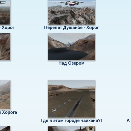
 Хорог
Перелёт Душанбе - Хорог
о
Над Озером
з Хорога
Где в этом городе чайхана?!
А