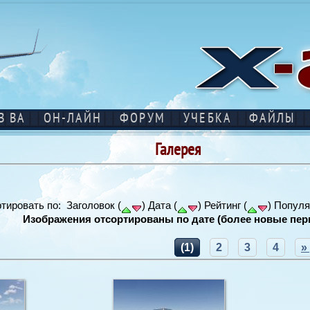
В ВА
ОН-ЛАЙН
ФОРУМ
УЧЕБКА
ФАЙЛЫ
Галерея
тировать по: Заголовок (
) Дата (
) Рейтинг (
) Популя
Изображения отсортированы по дате (более новые пер
(1)
2
3
4
»