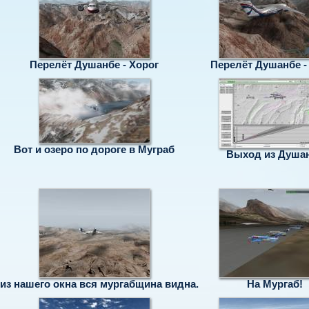
Перелёт Душанбе - Хорог
Перелёт Душанбе -
Вот и озеро по дороге в Муграб
Выход из Душа
 из нашего окна вся мургабщина видна.
На Мургаб!