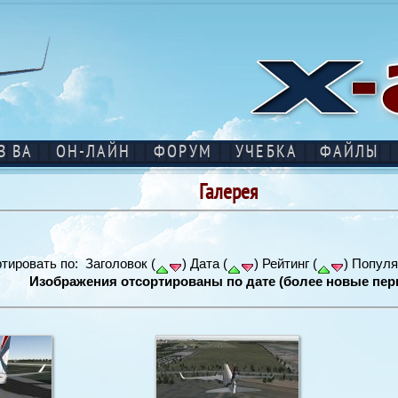
В ВА
ОН-ЛАЙН
ФОРУМ
УЧЕБКА
ФАЙЛЫ
Галерея
тировать по: Заголовок (
) Дата (
) Рейтинг (
) Популя
Изображения отсортированы по дате (более новые пер