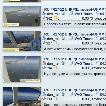
RUIFR17-12 UHPP(Елизово)-UHMM(
den_rain
IVAO Tours
04.
342
0
0.00 (0 голосо
Пассажиры тоже не спят, инстаграмя
RUIFR17-12 UHPP(Елизово)-UHMM(
den_rain
IVAO Tours
04.
327
0
0.00 (0 голосо
А вот и тот самый полуостров Кони, 
RUIFR17-12 UHPP(Елизово)-UHMM(
den_rain
IVAO Tours
04.
294
0
0.00 (0 голосо
Ну а вот уже и пассажиры прекрасно 
RUIFR17-12 UHPP(Елизово)-UHMM(
den_rain
IVAO Tours
04.
330
0
0.00 (0 голосо
Кажется я разглядел полуостров Кони