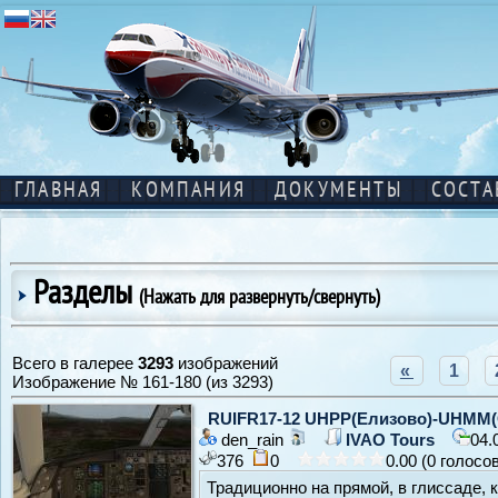
ГЛАВНАЯ
КОМПАНИЯ
ДОКУМЕНТЫ
СОСТА
Разделы
(Нажать для развернуть/свернуть)
Всего в галерее
3293
изображений
«
1
Изображение № 161-180 (из 3293)
RUIFR17-12 UHPP(Елизово)-UHMM(
den_rain
IVAO Tours
04.
376
0
0.00 (0 голосо
Традиционно на прямой, в глиссаде, к