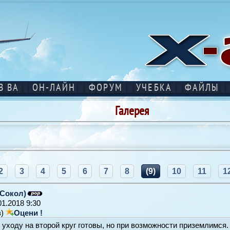
В ВА
ОН-ЛАЙН
ФОРУМ
УЧЕБКА
ФАЙЛЫ
Галерея
2
3
4
5
6
7
8
(9)
10
11
1
Сокол)
01.2018 9:30
в)
Оцени !
 уходу на второй круг готовы, но при возможности приземлимся. 