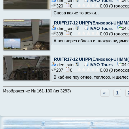
den_rain
IVAO Tours
04.
320
0
0.00 (0 голосо
Снова какие то вояки. . .
RUIFR17-12 UHPP(Елизово)-UHMM(
den_rain
IVAO Tours
04.
339
0
0.00 (0 голосо
А вон через облака и плохую видимос
RUIFR17-12 UHPP(Елизово)-UHMM(
den_rain
IVAO Tours
04.
297
0
0.00 (0 голосо
В кабине поуютнее, теплооо, и шеле
Изображение № 161-180 (из 3293)
«
1