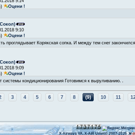
01.2018 9:14
в)
Оцени !
Сокол)
01.2018 9:10
в)
Оцени !
ть проглядывает Корякская сопка. И между тем снег закончился 
Сокол)
01.2018 9:09
в)
Оцени !
ст системы кондиционирования Готовимся к выруливанию. .
2
3
4
5
6
7
8
(9)
10
11
1
X-Airways VA,
X-AiR Union©
2007-2026