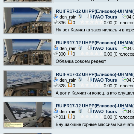
RUIFR17-12 UHPP(Елизово)-UHMM(
den_rain
IVAO Tours
04.
336
0
0.00 (0 голосо
Ну вот Камчатка закончилась и впере
RUIFR17-12 UHPP(Елизово)-UHMM(
den_rain
IVAO Tours
04.
300
0
0.00 (0 голосо
Облачка совсем редеют .
RUIFR17-12 UHPP(Елизово)-UHMM(
den_rain
IVAO Tours
04.
328
0
0.00 (0 голосо
А вот и Камчатки конец, а кто слушал. 
RUIFR17-12 UHPP(Елизово)-UHMM(
den_rain
IVAO Tours
04.
301
0
0.00 (0 голосо
Внушающие горные массивы Камчатки.