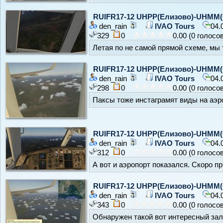
RUIFR17-12 UHPP(Елизово)-UHMM(
den_rain
IVAO Tours
04.
329
0
0.00 (0 голосо
Летая по не самой прямой схеме, мы 
RUIFR17-12 UHPP(Елизово)-UHMM(
den_rain
IVAO Tours
04.
298
0
0.00 (0 голосо
Паксы тоже инстаграмят виды на аэро
RUIFR17-12 UHPP(Елизово)-UHMM(
den_rain
IVAO Tours
04.
312
0
0.00 (0 голосо
А вот и аэропорт показался. Скоро пр
RUIFR17-12 UHPP(Елизово)-UHMM(
den_rain
IVAO Tours
04.
343
0
0.00 (0 голосо
Обнаружен такой вот интересный зал