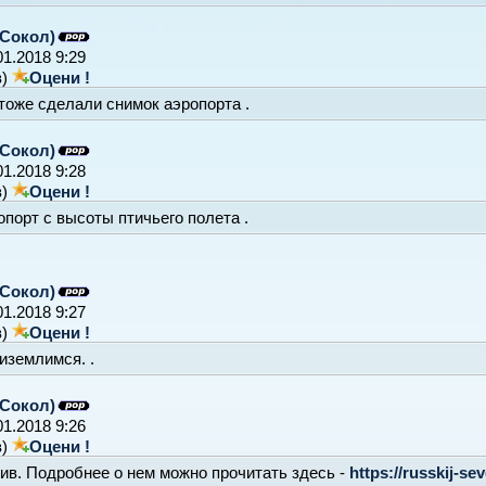
Сокол)
01.2018 9:29
в)
Оцени !
тоже сделали снимок аэропорта .
Сокол)
01.2018 9:28
в)
Оцени !
порт с высоты птичьего полета .
Сокол)
01.2018 9:27
в)
Оцени !
иземлимся. .
Сокол)
01.2018 9:26
в)
Оцени !
ив. Подробнее о нем можно прочитать здесь -
https://russkij-sev