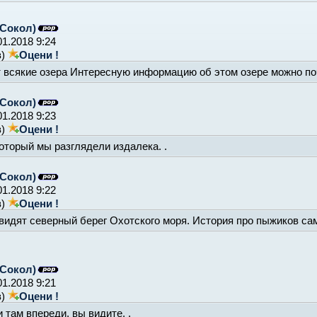
Сокол)
01.2018 9:24
в)
Оцени !
т всякие озера Интересную информацию об этом озере можно по
Сокол)
01.2018 9:23
в)
Оцени !
который мы разглядели издалека. .
Сокол)
01.2018 9:22
в)
Оцени !
видят северный берег Охотского моря. История про пыжиков сам
Сокол)
01.2018 9:21
в)
Оцени !
 там впереди, вы видите. .