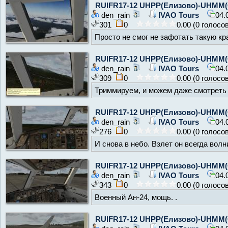
RUIFR17-12 UHPP(Елизово)-UHMM(
den_rain
IVAO Tours
04.
301
0
0.00 (0 голосо
Просто не смог не зафотать такую крас
RUIFR17-12 UHPP(Елизово)-UHMM(
den_rain
IVAO Tours
04.
309
0
0.00 (0 голосо
Триммируем, и можем даже смотреть 
RUIFR17-12 UHPP(Елизово)-UHMM(
den_rain
IVAO Tours
04.
276
0
0.00 (0 голосо
И снова в небо. Взлет он всегда волн
RUIFR17-12 UHPP(Елизово)-UHMM(
den_rain
IVAO Tours
04.
343
0
0.00 (0 голосо
Военный Ан-24, мощь. .
RUIFR17-12 UHPP(Елизово)-UHMM(