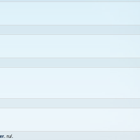
er
. ru/.