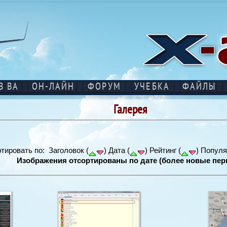
В ВА
ОН-ЛАЙН
ФОРУМ
УЧЕБКА
ФАЙЛЫ
Галерея
тировать по: Заголовок (
) Дата (
) Рейтинг (
) Популя
Изображения отсортированы по дате (более новые пер