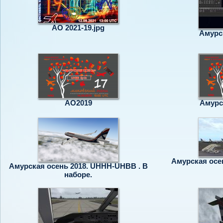
AO 2021-19.jpg
Амурс
АО2019
Амурс
Амурская осе
Амурская осень 2018. UHHH-UHBB . В
наборе.