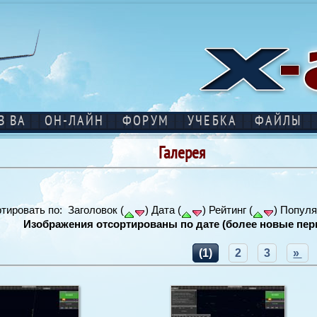
В ВА
ОН-ЛАЙН
ФОРУМ
УЧЕБКА
ФАЙЛЫ
Галерея
тировать по: Заголовок (
) Дата (
) Рейтинг (
) Популя
Изображения отсортированы по дате (более новые пер
(1)
2
3
»