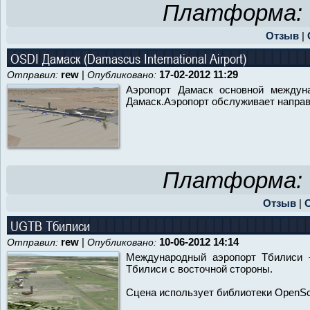
Платформа:
Отзыв
|
OSDI Дамаск (Damascus International Airport)
rew
|
17-02-2012 11:29
Отправил:
Опубликовано:
Аэропорт Дамаск основной междуна
Дамаск.Аэропорт обслуживает направл
Платформа:
Отзыв
|
UGTB Тбилиси
rew
|
10-06-2012 14:14
Отправил:
Опубликовано:
Международный аэропорт Тбилиси —
Тбилиси с восточной стороны.
Сцена использует библиотеки OpenSc