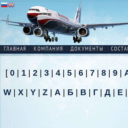
ГЛАВНАЯ
КОМПАНИЯ
ДОКУМЕНТЫ
СОСТА
[
0
|
1
|
2
|
3
|
4
|
5
|
6
|
7
|
8
|
9
|
W
|
X
|
Y
|
Z
|
А
|
Б
|
В
|
Г
|
Д
|
Е