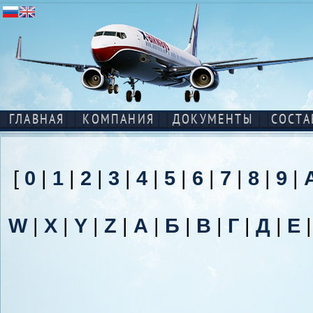
ГЛАВНАЯ
КОМПАНИЯ
ДОКУМЕНТЫ
СОСТА
[
0
|
1
|
2
|
3
|
4
|
5
|
6
|
7
|
8
|
9
|
W
|
X
|
Y
|
Z
|
А
|
Б
|
В
|
Г
|
Д
|
Е