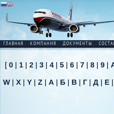
ГЛАВНАЯ
КОМПАНИЯ
ДОКУМЕНТЫ
СОСТА
[
0
|
1
|
2
|
3
|
4
|
5
|
6
|
7
|
8
|
9
|
W
|
X
|
Y
|
Z
|
А
|
Б
|
В
|
Г
|
Д
|
Е