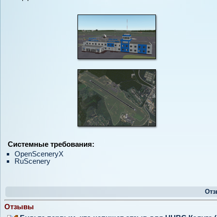
Системные требования:
OpenSceneryX
RuScenery
Отз
Отзывы