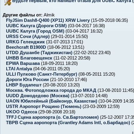
Будьте первым, кто напишет отзыв для UUBC Калуга (
Другие файлы от:
Almik
FlyJSim Dash8-Q400 (XP11) XRW Livery
(15-09-2018 06:35)
UUBC Калуга (Дороги OSM)
(03-04-2017 16:38)
UUBC Калуга (Город OSM)
(03-04-2017 16:32)
URSS Сочи (Адлер)
(29-01-2014 15:50)
URKG Геленджик
(31-07-2013 17:01)
Beechcraft B1900D
(18-06-2012 13:51)
UTDD Душанбе (Таджикистан)
(22-02-2012 23:40)
UHBB Благовещенск
(11-02-2012 20:58)
EPWA Варшава
(18-09-2011 18:20)
LTAI Antalya
(04-06-2011 05:20)
ULLI Пулково (Санкт-Петербург)
(08-05-2011 15:20)
Дороги Юга России
(21-10-2010 17:46)
LHBP Будапешт
(20-08-2010 13:20)
Москва. Фотоподложка города до МКАД
(13-08-2010 11:45
UUDD Домодедово (Москва)
(13-07-2010 14:48)
UAON Юбилейный (Байконур, Казахстан)
(10-04-2009 14:35
USTR Аэропорт Рощино (Тюмень)
(23-03-2009 12:59)
UKOO Одесса
(29-08-2008 20:18)
TFFJ Сцена аэропорта (о. Св.Бартоломея)
(25-12-2007 17:3
TBPB Сцена аэропорта (Grantley Adams Intl, о.Барбадос)
(