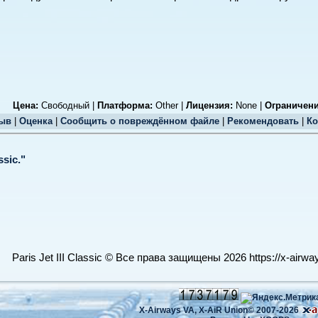
Цена:
Свободный |
Платформа:
Other |
Лицензия:
None |
Ограничени
ыв
|
Оценка
|
Сообщить о повреждённом файле
|
Рекомендовать
|
Ко
sic."
Paris Jet III Classic © Все права защищены 2026 https://x-airwa
X-Airways VA,
X-AiR Union©
2007-2026