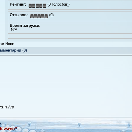
Рейтинг:
(0 голос(ов))
Отзывов:
(0)
Время загрузки:
N/A
я:
None
мментарии (0)
ys.ru/va