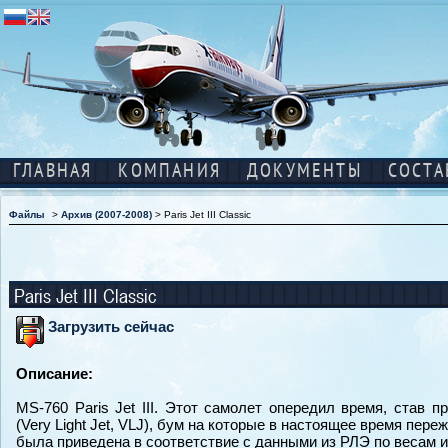
ГЛАВНАЯ
КОМПАНИЯ
ДОКУМЕНТЫ
СОСТА
Файлы
>
Архив (2007-2008)
> Paris Jet III Classic
Paris Jet III Classic
Загрузить сейчас
Описание:
MS-760 Paris Jet III. Этот самолет опередил время, став 
(Very Light Jet, VLJ), бум на которые в настоящее время пе
была приведена в соответствие с данными из РЛЭ по весам и