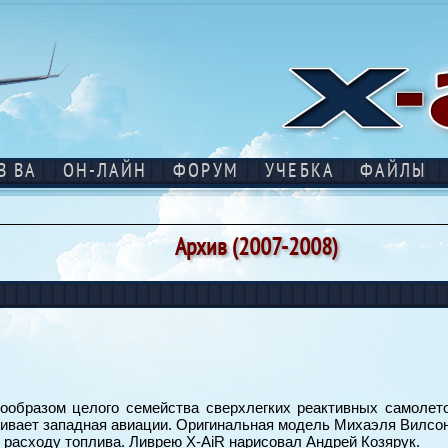
В ВА
ОН-ЛАЙН
ФОРУМ
УЧЕБКА
ФАЙЛЫ
Архив (2007-2008)
прообразом целого семейства сверхлегких реактивных самолет
реживает западная авиации. Оригинальная модель Михаэля Вилсо
 расходу топлива. Ливрею X-AiR нарисовал Андрей Козярук.