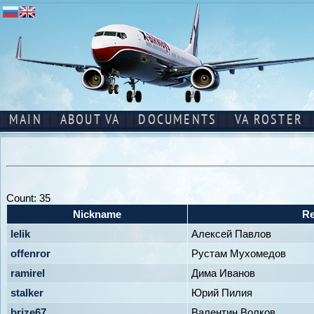
MAIN
ABOUT VA
DOCUMENTS
VA ROSTER
Count: 35
Nickname
Re
lelik
Алексей Павлов
offenror
Рустам Мухомедов
ramirel
Дима Иванов
stalker
Юрий Пилия
brize67
Валентин Волков