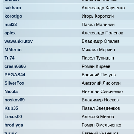
sakhara
Александр Харченко
korotigo
Игорь Короткий
mal33
Павел Малинин
aplex
Александр Поленов
wawankrutov
Владимир Опалев
MMeriin
Михаил Мериин
Tu74
Павел Тупицын
crash6666
Роман Киреев
PEGAS44
Василий Пичуев
SilverFox
Анатолий Лисютин
Nicola
Николай Синиченко
noskov69
Владимир Носков
Kub35
Павел Звезденков
Lexus00
Алексей Милов
brodiyga
Роман Омельченко
turpik
Евгений Кузнецов