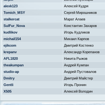
alexk123
Алексей Кудря
Tomich_MSY
Сергей Мирошников
stalkercat
Марат Алаев
SulFur_Nova
Константин Захаров
kudlikov
Игорь Кудликов
michail154
Михаил Карпов
ejikcom
Дмитрий Костенко
krepanv
Александр Корепанов
AFL1820
Никита Рыжов
theakumpan
Андрей Кумпан
studio-ap
Андрей Пустовалов
Dmitry
Дмитрий Майстер
Gentli
Игорь Пронин
X505
Алексей Володин