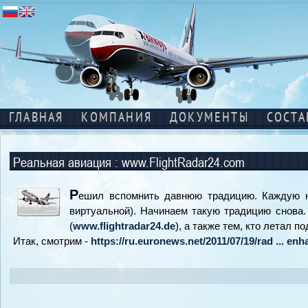
ГЛАВНАЯ
КОМПАНИЯ
ДОКУМЕНТЫ
СОСТА
Реальная авиация
: www.FlightRadar24.com
Р
ешил вспомнить давнюю традицию. Каждую не
виртуальной). Начинаем такую традицию снова. 
(
www.flightradar24.de
), а также тем, кто летал 
Итак, смотрим -
https://ru.euronews.net/2011/07/19/rad ... enh