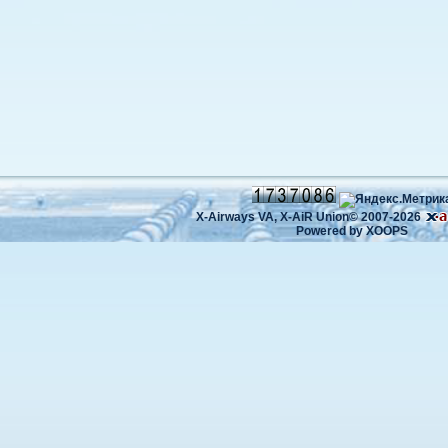
X-Airways VA,
X-AiR Union©
2007-2026
Powered by
XOOPS