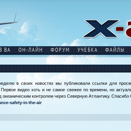
В ВА
ОН-ЛАЙН
ФОРУМ
УЧЕБКА
ФАЙЛЫ
делю в своих новостях мы публиковали ссылки для просмот
Первое видео хоть и не самое свежее по времени, но актуаль
под океаническим контролем через Северную Атлантику. Спасибо
ance-safety-in-the-air