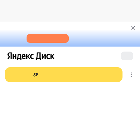
Узнайте, как перенести фото
и видео из айклауда на Диск
Открыть инструкцию
Войти
Открыть в приложении