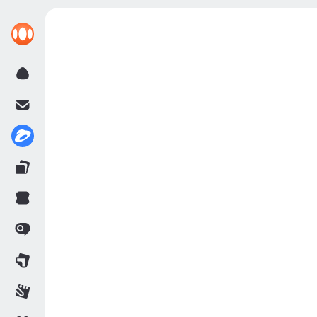
UHPP_Yelizovo.7z
6