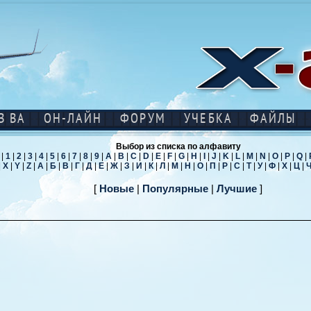
В ВА
ОН-ЛАЙН
ФОРУМ
УЧЕБКА
ФАЙЛЫ
Выбор из списка по алфавиту
|
1
|
2
|
3
|
4
|
5
|
6
|
7
|
8
|
9
|
A
|
B
|
C
|
D
|
E
|
F
|
G
|
H
|
I
|
J
|
K
|
L
|
M
|
N
|
O
|
P
|
Q
|
|
X
|
Y
|
Z
|
А
|
Б
|
В
|
Г
|
Д
|
Е
|
Ж
|
З
|
И
|
К
|
Л
|
М
|
Н
|
О
|
П
|
Р
|
С
|
Т
|
У
|
Ф
|
Х
|
Ц
|
[
Новые
|
Популярные
|
Лучшие
]