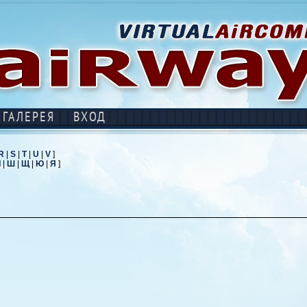
ГАЛЕРЕЯ
ВХОД
R
|
S
|
T
|
U
|
V
]
Ч
|
Ш
|
Щ
|
Ю
|
Я
]