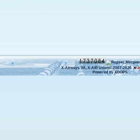
X-Airways VA,
X-AiR Union©
2007-2026
Powered by
XOOPS