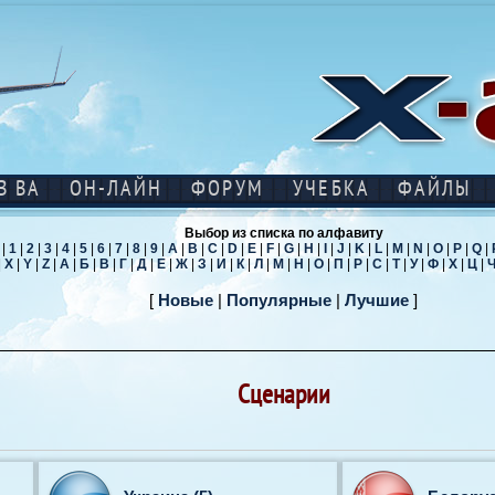
В ВА
ОН-ЛАЙН
ФОРУМ
УЧЕБКА
ФАЙЛЫ
Выбор из списка по алфавиту
|
1
|
2
|
3
|
4
|
5
|
6
|
7
|
8
|
9
|
A
|
B
|
C
|
D
|
E
|
F
|
G
|
H
|
I
|
J
|
K
|
L
|
M
|
N
|
O
|
P
|
Q
|
|
X
|
Y
|
Z
|
А
|
Б
|
В
|
Г
|
Д
|
Е
|
Ж
|
З
|
И
|
К
|
Л
|
М
|
Н
|
О
|
П
|
Р
|
С
|
Т
|
У
|
Ф
|
Х
|
Ц
|
[
Новые
|
Популярные
|
Лучшие
]
Сценарии