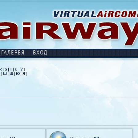
ГАЛЕРЕЯ
ВХОД
R
|
S
|
T
|
U
|
V
]
Ч
|
Ш
|
Щ
|
Ю
|
Я
]