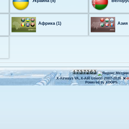
Украина (5)
Белорус
Африка (1)
Азия 
X-Airways VA,
X-AiR Union©
2007-2026
Powered by
XOOPS