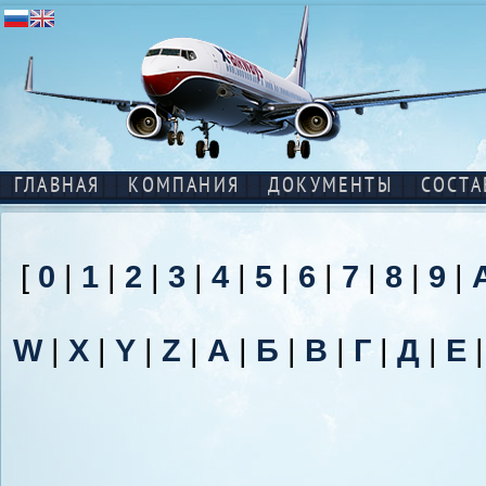
ГЛАВНАЯ
КОМПАНИЯ
ДОКУМЕНТЫ
СОСТА
[
0
|
1
|
2
|
3
|
4
|
5
|
6
|
7
|
8
|
9
|
W
|
X
|
Y
|
Z
|
А
|
Б
|
В
|
Г
|
Д
|
Е