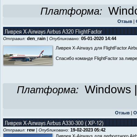
Windo
Платформа:
Отзыв
|
Ливрея X-Airways Airbus A320 FlightFactor
den_rain
|
05-01-2020 14:44
Отправил:
Опубликовано:
Ливрея X-Airways для FlightFactor Airbu
Спасибо команде FlightFactor за ливр
Windows 
Платформа:
Отзыв
|
О
Ливрея X-Airways Airbus A330-300 ( XP-12)
rew
|
19-02-2023 05:42
Отправил:
Опубликовано:
Ливрея X-Airways для дефолтного Ai