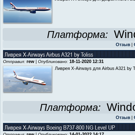
Wind
Платформа:
Отзыв
|
Ливрея X-Airways Airbus A321 by Toliss
rew
|
18-11-2020 12:31
Отправил:
Опубликовано:
Ливрея X-Airways для Airbus A321 by T
Windo
Платформа:
Отзыв
|
Ливрея X-Airways Boeing B737-800 NG Level UP
rew
|
14-01-2022 14:17
Отправил:
Опубликовано: