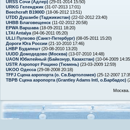
URSS Сочи (Адлер)
(29-01-2014 15:50)
URKG Геленджик
(31-07-2013 17:01)
Beechcraft B1900D
(18-06-2012 13:51)
UTDD Душанбе (Таджикистан)
(22-02-2012 23:40)
UHBB Благовещенск
(11-02-2012 20:58)
EPWA Варшава
(18-09-2011 18:20)
LTAI Antalya
(04-06-2011 05:20)
ULLI Пулково (Санкт-Петербург)
(08-05-2011 15:20)
Дороги Юга России
(21-10-2010 17:46)
LHBP Будапешт
(20-08-2010 13:20)
UUDD Домодедово (Москва)
(13-07-2010 14:48)
UAON Юбилейный (Байконур, Казахстан)
(10-04-2009 14:35
USTR Аэропорт Рощино (Тюмень)
(23-03-2009 12:59)
UKOO Одесса
(29-08-2008 20:18)
TFFJ Сцена аэропорта (о. Св.Бартоломея)
(25-12-2007 17:3
TBPB Сцена аэропорта (Grantley Adams Intl, о.Барбадос)
(
Москва.