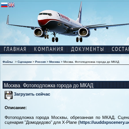
ГЛАВНАЯ
КОМПАНИЯ
ДОКУМЕНТЫ
СОСТА
Файлы
>
Сценарии
>
Россия
>
Москва
> Москва. Фотоподложка города до МКАД
Москва. Фотоподложка города до МКАД
Загрузить сейчас
Описание:
Фотоподложка города Москвы, обрезанная по МКАД. Сцена
сценария "Домодедово" для X-Plane (
https://uuddxpscenery.u