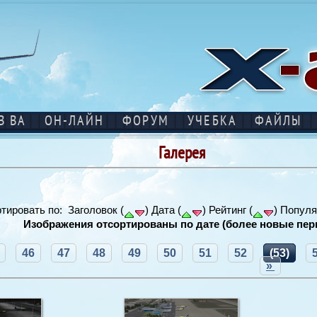
В ВА
ОН-ЛАЙН
ФОРУМ
УЧЕБКА
ФАЙЛЫ
Галерея
тировать по: Заголовок (
) Дата (
) Рейтинг (
) Популя
Изображения отсортированы по дате (более новые пер
46
47
48
49
50
51
52
(53)
»