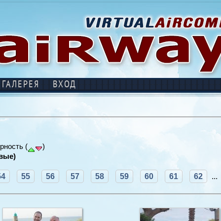
ГАЛЕРЕЯ
ВХОД
рность (
)
вые)
54
55
56
57
58
59
60
61
62
...