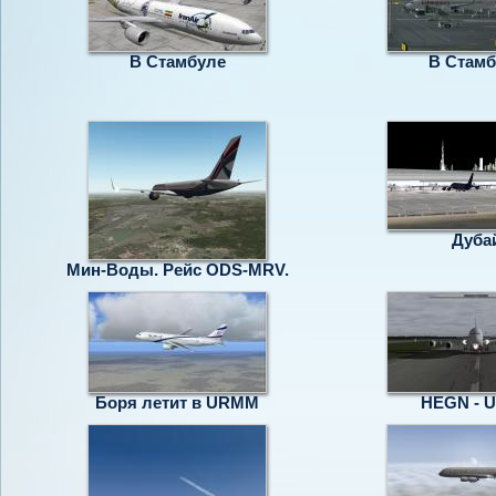
В Стамбуле
В Стамб
Дуба
Мин-Воды. Рейс ODS-MRV.
Боря летит в URMM
HEGN - 