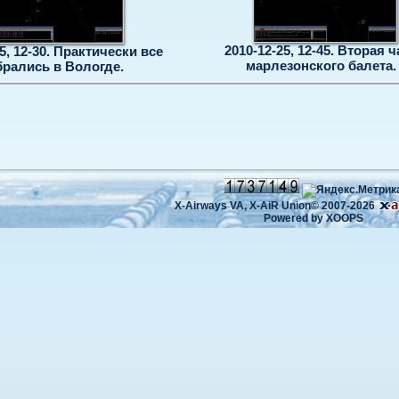
2010-12-25, 12-45. Вторая ч
5, 12-30. Практически все
марлезонского балета. 
брались в Вологде.
X-Airways VA,
X-AiR Union©
2007-2026
Powered by
XOOPS