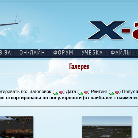
В ВА
ОН-ЛАЙН
ФОРУМ
УЧЕБКА
ФАЙЛЫ
Галерея
тировать по: Заголовок (
) Дата (
) Рейтинг (
) Популя
я отсортированы по популярности (от наиболее к наимене