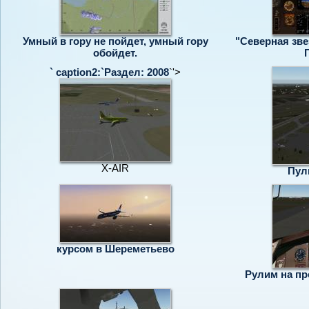
Умный в гору не пойдет, умный гору
"Северная звез
обойдет.
` caption2:`Раздел:
2008
`'>
X-AIR
Пул
курсом в Шереметьево
Рулим на п