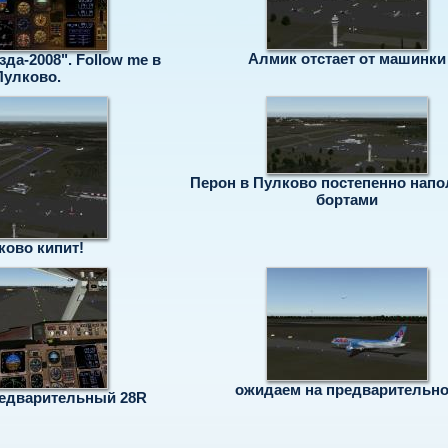
Алмик отстает от машинки
да-2008". Follow me в
Пулково.
Перон в Пулково постепенно напо
бортами
ково кипит!
ожидаем на предварительн
редварительный 28R