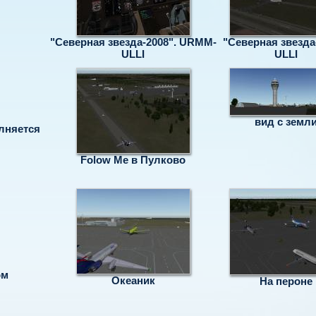
"Северная звезда-2008". URMM-
"Северная звезда
ULLI
ULLI
вид с земл
лняется
Folow Me в Пулково
ом
Океаник
На пероне