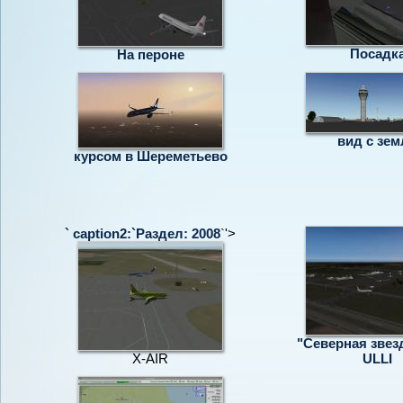
Посадк
На пероне
вид с зем
курсом в Шереметьево
` caption2:`Раздел:
2008
`'>
"Северная звезд
X-AIR
ULLI