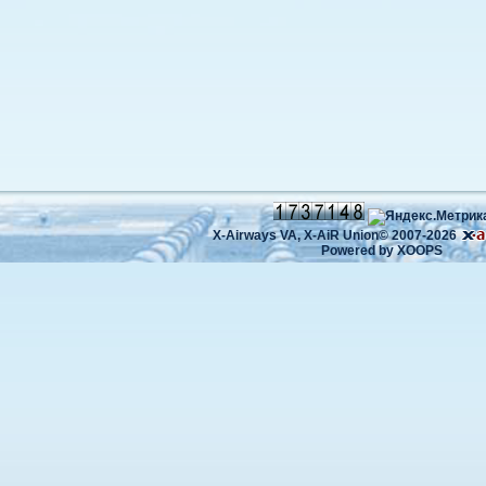
X-Airways VA,
X-AiR Union©
2007-2026
Powered by
XOOPS