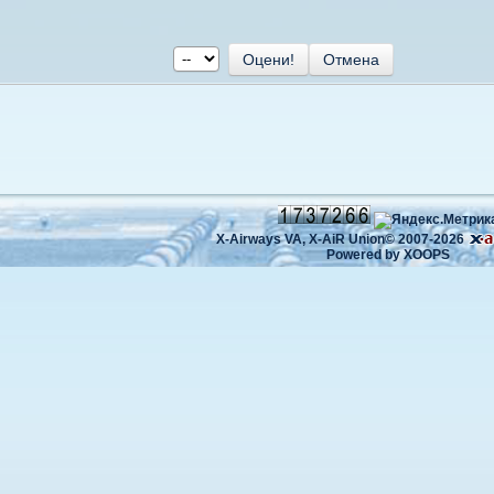
X-Airways VA,
X-AiR Union©
2007-2026
Powered by
XOOPS