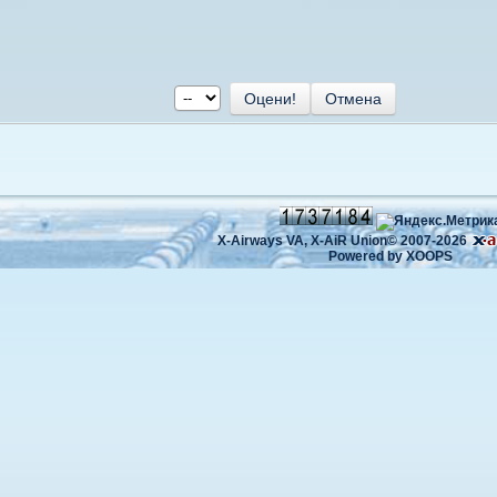
X-Airways VA,
X-AiR Union©
2007-2026
Powered by
XOOPS