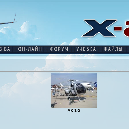
В ВА
ОН-ЛАЙН
ФОРУМ
УЧЕБКА
ФАЙЛЫ
АК 1-3