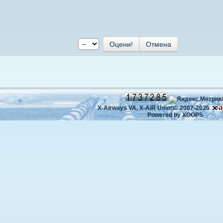
X-Airways VA,
X-AiR Union©
2007-2026
Powered by
XOOPS