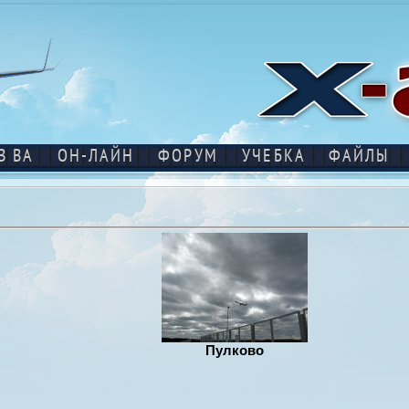
В ВА
ОН-ЛАЙН
ФОРУМ
УЧЕБКА
ФАЙЛЫ
Пулково