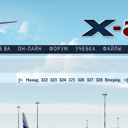
В ВА
ОН-ЛАЙН
ФОРУМ
УЧЕБКА
ФАЙЛЫ
[<
Назад
322
323
324
325
326
327
328
Вперёд
>]