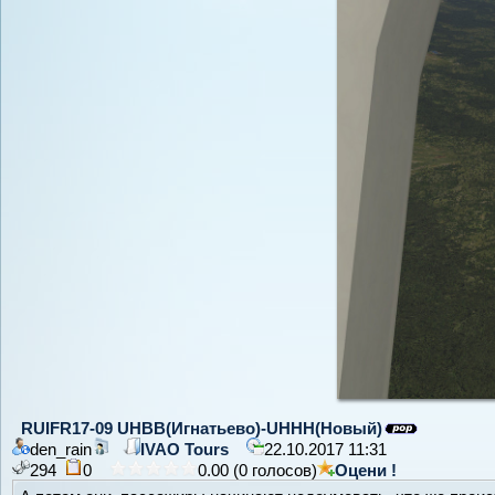
RUIFR17-09 UHBB(Игнатьево)-UHHH(Новый)
den_rain
IVAO Tours
22.10.2017 11:31
294
0
0.00 (0 голосов)
Оцени !