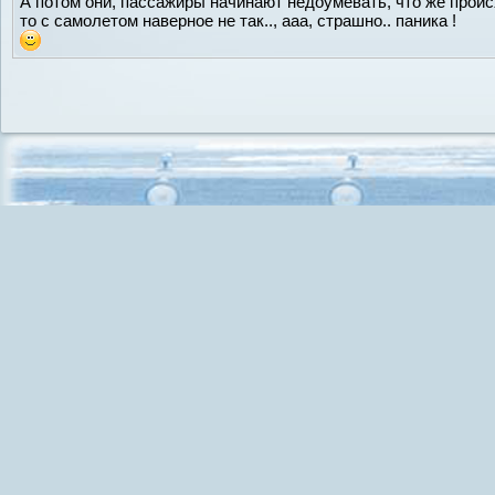
А потом они, пассажиры начинают недоумевать, что же происх
то с самолетом наверное не так.., ааа, страшно.. паника !