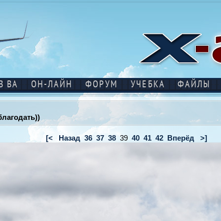
В ВА
ОН-ЛАЙН
ФОРУМ
УЧЕБКА
ФАЙЛЫ
благодать))
[<
Назад
36
37
38
39
40
41
42
Вперёд
>]