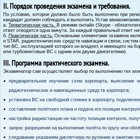
II. Порядок проведения экзамена и требования.
По условию, которое должно было быть выполнено при регис
кандидат должен соблюдать и выполнять Устав авиакомпании,
а.
Теоретическая часть.
В режиме онлайн (Skype - обязателен
ответ отводится одна минута. За каждый правильный ответ нач
б.
Практическая часть.
Основными элементами экзамена являют
и STAR, радиотехнических средств навигации и связи, систе
тип ВС, эксплуатацией которого он владеет, и имеющего на 
или турбовинтовые ВС с одним или двумя двигателями).
III. Программа практического экзамена.
Экзаменатор сам осуществляет выбор по выполнению тех или
предварительное изучение схем аэропорта, выяснение н
радиотехнических и навигационных средств аэропорта;
установка ВС на свободной стоянке в аэропорту, подключен
составление полётного плана и подача его позиции контроля
настройка радиостанции на частоту позиции контроля, пол
запрос разрешения на выполнение полёта по кругу или обл
следование указаниям диспетчера по рулению и занятию поз