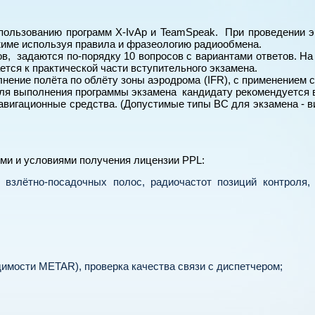
спользованию программ X-IvAp и TeamSpeak. При проведении 
жиме используя правила и фразеологию радиообмена.
тов, задаются по-порядку 10 вопросов с вариантами ответов. Н
ется к практической части вступительного экзамена.
нение полёта по облёту зоны аэродрома (IFR), с применением 
 Для выполнения программы экзамена кандидату рекомендуется
навигационные средства. (Допустимые типы ВС для экзамена - 
ми и условиями получения лицензии PPL:
взлётно-посадочных полос, радиочастот позиций контроля, 
димости METAR), проверка качества связи с диспетчером;