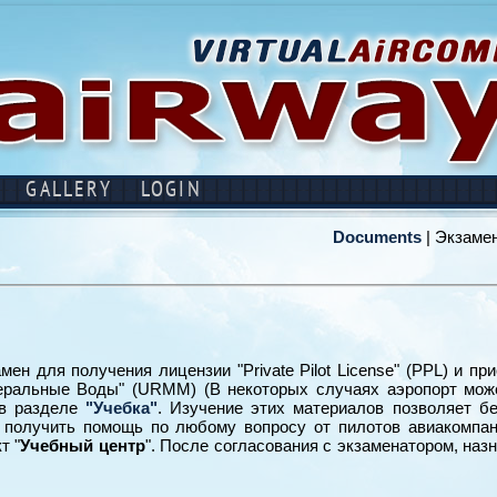
GALLERY
LOGIN
Documents
| Экзаме
мен для получения лицензии "Private Pilot License" (PPL) и пр
инеральные Воды" (URMM) (В некоторых случаях аэропорт мож
 в разделе
"Учебка"
. Изучение этих материалов позволяет б
 получить помощь по любому вопросу от пилотов авиакомпан
т "
Учебный центр
". После согласования с экзаменатором, наз