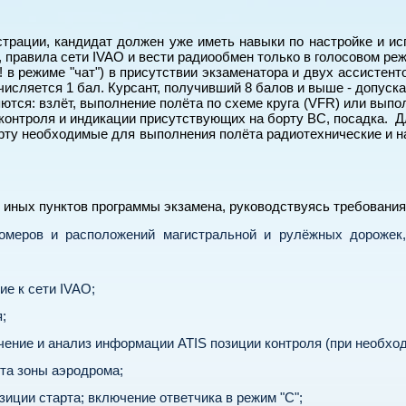
трации, кандидат должен уже иметь навыки по настройке и и
 правила сети IVAO и вести радиообмен только в голосовом ре
! в режиме "чат") в присутствии экзаменатора и двух ассистен
исляется 1 бал. Курсант, получивший 8 балов и выше - допуска
ся: взлёт, выполнение полёта по схеме круга (VFR) или выпол
м контроля и индикации присутствующих на борту ВС, посадка.
борту необходимые для выполнения полёта радиотехнические и 
 иных пунктов программы экзамена, руководствуясь требования
омеров и расположений магистральной и рулёжных дорожек, 
ие к сети IVAO;
;
учение и анализ информации ATIS позиции контроля (при необхо
ёта зоны аэродрома;
иции старта; включение ответчика в режим "С";