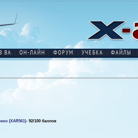
В ВА
ОН-ЛАЙН
ФОРУМ
УЧЕБКА
ФАЙЛЫ
нко (XAR561)
-
92/100 баллов