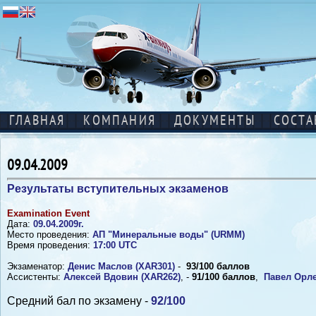
ГЛАВНАЯ
КОМПАНИЯ
ДОКУМЕНТЫ
СОСТА
09.04.2009
Результаты вступительных экзаменов
Examination Event
Дата:
09.04.2009г.
Место проведения:
АП "Минеральные воды" (URMM)
Время проведения:
17:00 UTC
Экзаменатор:
Денис Маслов (XAR301)
-
93/100 баллов
Ассистенты:
Алексей Вдовин (XAR262)
, -
91/100 баллов
,
Павел Орле
Средний бал по экзамену -
92/100