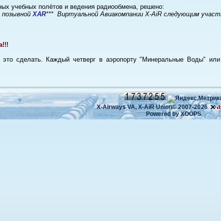
ных учебных полётов и ведения радиообмена, решено:
й позывной
XAR
*** Виртуальной Авиакомпании X-AiR следующим участ
!!!
т это сделать. Каждый четверг в аэропорту "Минеральные Воды" и
X-Airways VA,
X-AiR Union©
2007-2026
Powered by
XOOPS