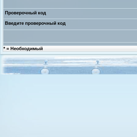
Проверочный код
Введите проверочный код
* = Необходимый