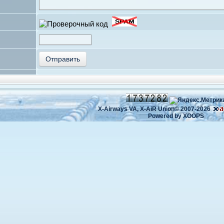
X-Airways VA,
X-AiR Union©
2007-2026
Powered by
XOOPS